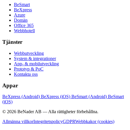
BeSmart
BeXpress
Azure
Domän
Office 365
Webbhotell
Tjänster
Webbutveckling
System & integrationer
App- & mobilutveckling
Prototyp & PoC
Kontakta oss
Appar
BeXpress (Android)
BeXpress (iOS)
BeSmart (Android)
BeSmart
(iOS)
© 2026 BeNader AB — Alla rättigheter förbehållna.
Allmänna villkor
Integritetspolicy
GDPR
Webbkakor (cookies)