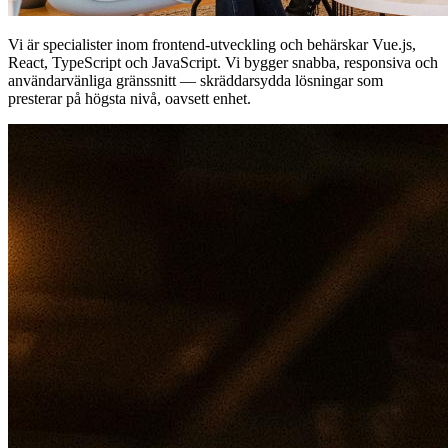
Vi är specialister inom frontend-utveckling och behärskar Vue.js,
React, TypeScript och JavaScript. Vi bygger snabba, responsiva och
användarvänliga gränssnitt — skräddarsydda lösningar som
presterar på högsta nivå, oavsett enhet.