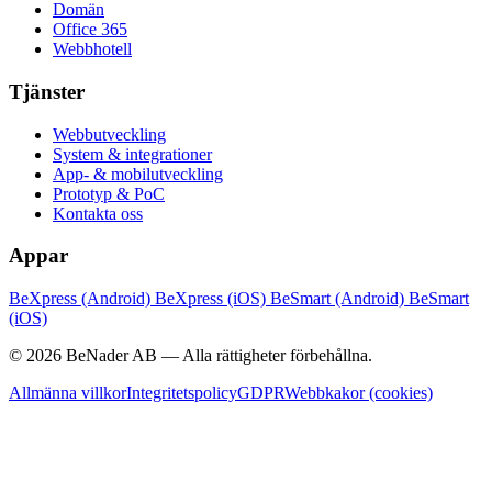
Domän
Office 365
Webbhotell
Tjänster
Webbutveckling
System & integrationer
App- & mobilutveckling
Prototyp & PoC
Kontakta oss
Appar
BeXpress (Android)
BeXpress (iOS)
BeSmart (Android)
BeSmart
(iOS)
© 2026 BeNader AB — Alla rättigheter förbehållna.
Allmänna villkor
Integritetspolicy
GDPR
Webbkakor (cookies)