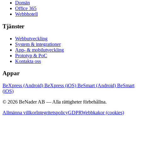
Domän
Office 365
Webbhotell
Tjänster
Webbutveckling
System & integrationer
App- & mobilutveckling
Prototyp & PoC
Kontakta oss
Appar
BeXpress (Android)
BeXpress (iOS)
BeSmart (Android)
BeSmart
(iOS)
© 2026 BeNader AB — Alla rättigheter förbehållna.
Allmänna villkor
Integritetspolicy
GDPR
Webbkakor (cookies)