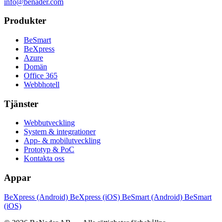
info@benader.com
Produkter
BeSmart
BeXpress
Azure
Domän
Office 365
Webbhotell
Tjänster
Webbutveckling
System & integrationer
App- & mobilutveckling
Prototyp & PoC
Kontakta oss
Appar
BeXpress (Android)
BeXpress (iOS)
BeSmart (Android)
BeSmart
(iOS)