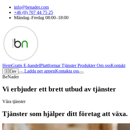
info@benader.com
+46 (0) 707 44 75 25
Måndag–Fredag 08:00–18:00
Hem
Gratis E-handel
Plattformar
Tjänster
Produkter
Om oss
Kontakt
Ladda ner appen
Kontakta oss
🇸🇪
sv
BeNader
Vi erbjuder ett brett utbud av tjänster
Våra tjänster
Tjänster som hjälper ditt företag att växa.