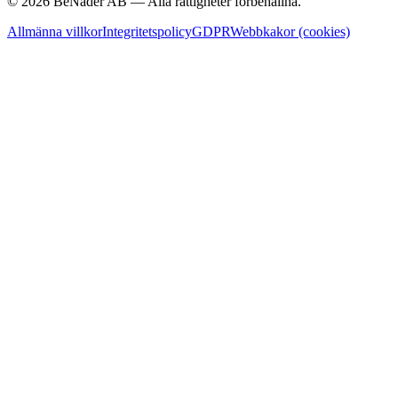
© 2026 BeNader AB — Alla rättigheter förbehållna.
Allmänna villkor
Integritetspolicy
GDPR
Webbkakor (cookies)